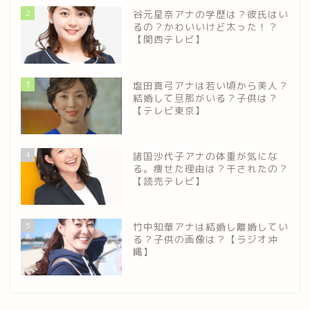
2
谷元星奈アナの学歴は？彼氏はい
るの？かわいいけど太った！？
【関西テレビ】
3
塩田真弓アナは若い頃から美人？
結婚して旦那がいる？子供は？
【テレビ東京】
4
諸国沙代子アナの体重が気にな
る。痩せた理由は？干されたの？
【読売テレビ】
5
竹中知華アナは結婚し離婚してい
る？子供の画像は？【ラジオ沖
縄】