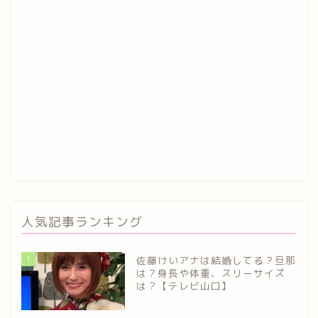
人気記事ランキング
1
佐藤けいアナは結婚してる？旦那
は？身長や体重、スリーサイズ
は？【テレビ山口】