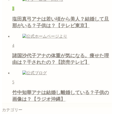
3
塩田真弓アナは若い頃から美人？結婚して旦
那がいる？子供は？【テレビ東京】
4
諸国沙代子アナの体重が気になる。痩せた理
由は？干されたの？【読売テレビ】
5
竹中知華アナは結婚し離婚している？子供の
画像は？【ラジオ沖縄】
カテゴリー