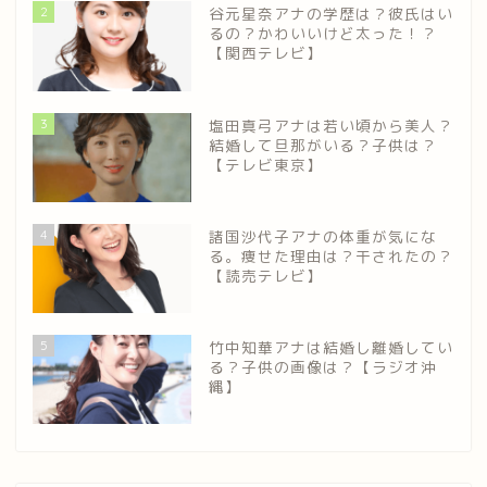
2
谷元星奈アナの学歴は？彼氏はい
るの？かわいいけど太った！？
【関西テレビ】
3
塩田真弓アナは若い頃から美人？
結婚して旦那がいる？子供は？
【テレビ東京】
4
諸国沙代子アナの体重が気にな
る。痩せた理由は？干されたの？
【読売テレビ】
5
竹中知華アナは結婚し離婚してい
る？子供の画像は？【ラジオ沖
縄】