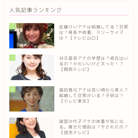
人気記事ランキング
1
佐藤けいアナは結婚してる？旦那
は？身長や体重、スリーサイズ
は？【テレビ山口】
2
谷元星奈アナの学歴は？彼氏はい
るの？かわいいけど太った！？
【関西テレビ】
3
塩田真弓アナは若い頃から美人？
結婚して旦那がいる？子供は？
【テレビ東京】
4
諸国沙代子アナの体重が気にな
る。痩せた理由は？干されたの？
【読売テレビ】