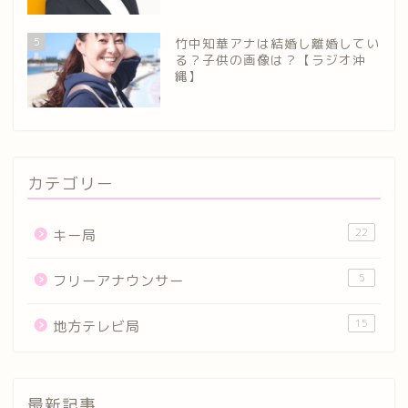
5
竹中知華アナは結婚し離婚してい
る？子供の画像は？【ラジオ沖
縄】
カテゴリー
22
キー局
5
フリーアナウンサー
15
地方テレビ局
最新記事