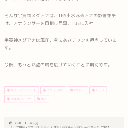
そんな宇賀神メグアナは、TBS出水麻衣アナの影響を受
け、アナウンサーを目指し見事、TBSに入社。
宇賀神メグアナは現在、主にあさチャンを担当していま
す。
今後、もっと活躍の場を広げていくことに期待です。
あさチャン【TBS】
うがじんめぐ
かわいい
ハーフ
宇賀神メグアナ
美人
HOME
キー局
宇賀神メグアナはかわいいと評判！あさチャンではハーフ美人？【TBS】