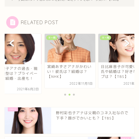
RELATED POST
局
キー局
キー局
宮崎あずさアナがかわい
日比麻音子が可愛い
原慶子アナの過去・現
い！彼氏は？結婚は？
氏や結婚は？好きな
の髪型は？プライベー
【NHK】
プは？【TBS】
では結婚・出産も！
.
2022年11月1日
2021年1
2021年6月2日
野村彩也子アナは父親のコネ入社なので
下手？顔がでかいとも？【TBS】