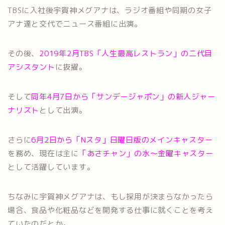
TBSに入社後宇賀神メグアナは、ラジオ番組や同期の女子
アナ達と交代でニュース番組に出演。
その後、
2019年2月TBS「人生最高レストラン」の二代目
アシスタント
に抜擢。
そして
同年4月7日から「サンデージャポン」の新人ジャー
ナリスト
として出演。
さらに
6月2日から「Nスタ」日曜日版のメインキャスター
を務め、現在は主に
「あさチャン」の水～金曜キャスター
として活躍しています。
ちなみに宇賀神メグアナは、もし採用が決まらなかったら
場合、食品や化粧品などを開発する仕事に就くことを考え
ていたのだとか。