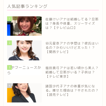
人気記事ランキング
1
佐藤けいアナは結婚してる？旦那
は？身長や体重、スリーサイズ
は？【テレビ山口】
2
谷元星奈アナの学歴は？彼氏はい
るの？かわいいけど太った！？
【関西テレビ】
3
塩田真弓アナは若い頃から美人？
結婚して旦那がいる？子供は？
【テレビ東京】
4
諸国沙代子アナの体重が気にな
る。痩せた理由は？干されたの？
【読売テレビ】