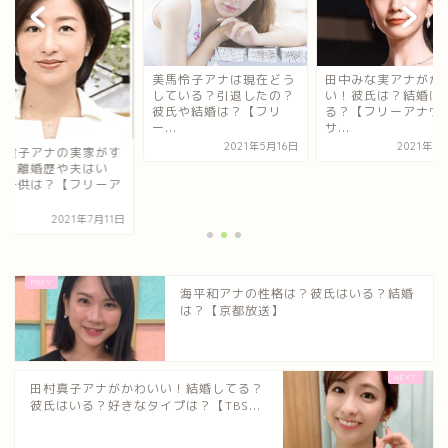
美馬怜子アナは現在どう
田中みな実アナがか
している？引退したの？
い！彼氏は？結婚は
彼氏や結婚は？【フリ
る？【フリーアナウ
ー...
サ...
2021年5月16日
2021年1
場貴子アナの実家がす
い？離婚歴や夫はい
？子供は？【フリーア
.
2021年7月11日
海平和アナの性格は？彼氏はいる？結婚
は？【京都放送】
田村真子アナがかわいい！結婚してる？
彼氏はいる？好きなタイプは？【TBS...