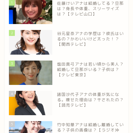
1
佐藤けいアナは結婚してる？旦那
は？身長や体重、スリーサイズ
は？【テレビ山口】
2
谷元星奈アナの学歴は？彼氏はい
るの？かわいいけど太った！？
【関西テレビ】
3
塩田真弓アナは若い頃から美人？
結婚して旦那がいる？子供は？
【テレビ東京】
4
諸国沙代子アナの体重が気にな
る。痩せた理由は？干されたの？
【読売テレビ】
5
竹中知華アナは結婚し離婚してい
る？子供の画像は？【ラジオ沖